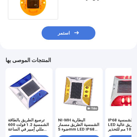
دائم لسلامة حديقة الحديقة
استمر
المنتجات الموصى بها
IP68 حماية الشمسية
NI-MH البطارية
ترصيع الطريق بالطاقة
LED مربط الطريق عالية
الشمسية الطريق مسمار
الشمسية 1.2 فولت 600
تحذير
ضوء 5mm LED IP68
مللي أمبير في الساعة
Proetect الشمسية
من الألومنيوم ، ترصيع