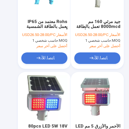
معلومات عنا
جولة في المعمل
جيد مرئي 160 مم
Rohs معتمد من IP65
8000mcd تعمل بالطاقة
يعمل بالطاقة الشمسية
مراقبة الجودة
الشمسية الصمام الأنوار
أضواء وامضة برتقالية
الأسعار:
USD26.50-28.00/PC
الأسعار:
USD26.50-28.00/PC
الساطعة البرتقالية
طويلة
MOQ:
حاسب شخصي 1
MOQ:
حاسب شخصي 1
اتصل بنا
أحصل على آخر سعر
أحصل على آخر سعر
أخبار
ﺎﺘﺼﻟ ﺍﻶﻧ
ﺎﺘﺼﻟ ﺍﻶﻧ
حالات
ترصيع الطريق بالطاقة الشمسية
ترصيع الطريق بالطاقة الشمسية
ضوء مسمار الطريق بالطاقة الشمسية
الأحمر والأزرق 5 مم LED
80pcs LED 5W 18V