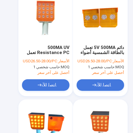
دائم 5V 500MA تعمل
500MA UV
بالطاقة الشمسية أضواء
Resistance PC تعمل
وامضة LED ، وامض
بالطاقة الشمسية ضوء
الأسعار:
USD26.50-28.00/PC
الأسعار:
USD26.50-28.00/PC
أضواء حديقة للطاقة
ستروب ، أضواء برتقالية
MOQ:
حاسب شخصي 1
MOQ:
حاسب شخصي 1
الشمسية
في الهواء الطلق للطاقة
الشمسية
أحصل على آخر سعر
أحصل على آخر سعر
ﺎﺘﺼﻟ ﺍﻶﻧ
ﺎﺘﺼﻟ ﺍﻶﻧ
منزل، بيت
منتجات
عرض الواقع الافتراضي