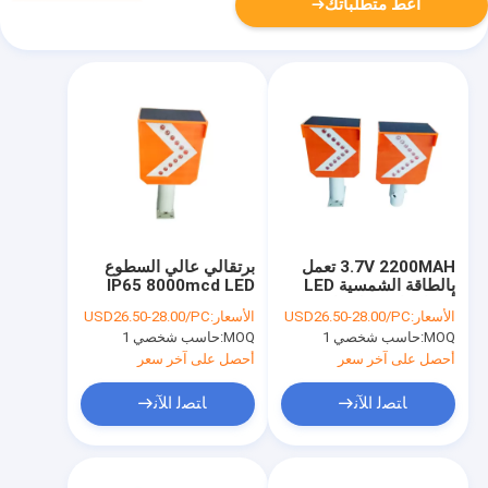
أعط متطلباتك
3.7V 2200MAH تعمل
برتقالي عالي السطوع
بالطاقة الشمسية LED
IP65 8000mcd LED
أضواء وامضة لشبك
Arrow Sign Power
الأسعار:
USD26.50-28.00/PC
الأسعار:
USD26.50-28.00/PC
السياج
Saving
MOQ:
حاسب شخصي 1
MOQ:
حاسب شخصي 1
أحصل على آخر سعر
أحصل على آخر سعر
ﺎﺘﺼﻟ ﺍﻶﻧ
ﺎﺘﺼﻟ ﺍﻶﻧ