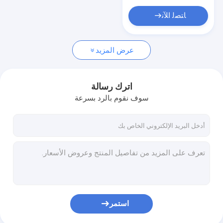
ﺎﺘﺼﻟ ﺍﻶﻧ
عرض المزيد
اترك رسالة
سوف نقوم بالرد بسرعة
استمر