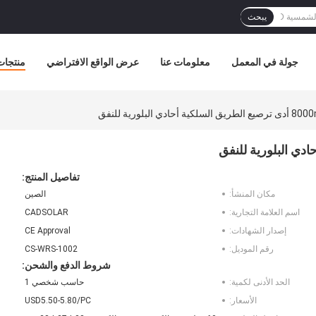
يبحث
جولة في المعمل
معلومات عنا
عرض الواقع الافتراضي
منتجات
حادي البلورية للنفق
تفاصيل المنتج:
مكان المنشأ:
الصين
اسم العلامة التجارية:
CADSOLAR
إصدار الشهادات:
CE Approval
رقم الموديل:
CS-WRS-1002
شروط الدفع والشحن:
الحد الأدنى لكمية:
حاسب شخصي 1
الأسعار:
USD5.50-5.80/PC