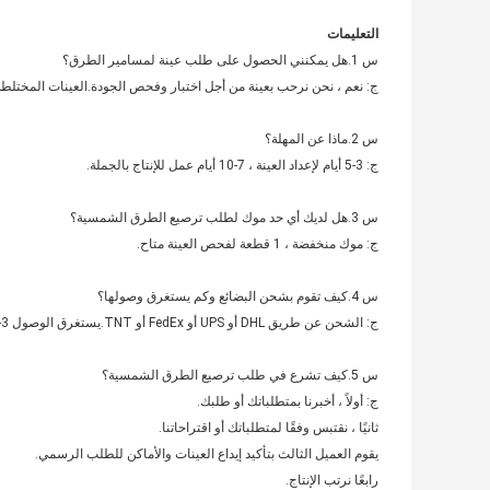
التعليمات
س 1.هل يمكنني الحصول على طلب عينة لمسامير الطرق؟
ج: نعم ، نحن نرحب بعينة من أجل اختبار وفحص الجودة.العينات المختلطة
س 2.ماذا عن المهلة؟
ج: 3-5 أيام لإعداد العينة ، 7-10 أيام عمل للإنتاج بالجملة.
س 3.هل لديك أي حد موك لطلب ترصيع الطرق الشمسية؟
ج: موك منخفضة ، 1 قطعة لفحص العينة متاح.
س 4.كيف تقوم بشحن البضائع وكم يستغرق وصولها؟
ج: الشحن عن طريق DHL أو UPS أو FedEx أو TNT.يستغرق الوصول 3-5 أيام.الشحن الجوي والبحري اختياري أيضًا.
س 5.كيف تشرع في طلب ترصيع الطرق الشمسية؟
ج: أولاً ، أخبرنا بمتطلباتك أو طلبك.
ثانيًا ، نقتبس وفقًا لمتطلباتك أو اقتراحاتنا.
يقوم العميل الثالث بتأكيد إيداع العينات والأماكن للطلب الرسمي.
رابعًا نرتب الإنتاج.