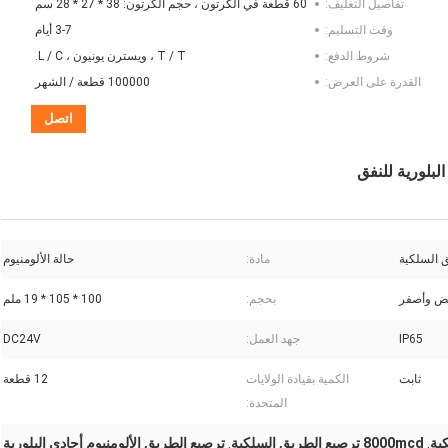
تفاصيل التغليف:
60 قطعة في الكرتون ، حجم الكرتون: 38 * 27 * 28 سم
وقت التسليم:
3-7 أيام
شروط الدفع:
T / T ، ويسترن يونيون ، L / C.
القدرة على العرض:
100000 قطعة / الشهر
اتصل
 السلكية
مادة:
حالة الألومنيوم
يض وأصفر
بحجم:
100 * 105 * 19 ملم
IP65
جهد العمل:
DC24V
ثابت
الكمية بقيادة الولايات
12 قطعة
المتحدة:
8000mcd ترصيع الطريق السلكية
ترصيع الطريق الألومنيوم أحادي البلورية
,
,