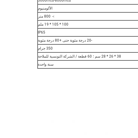
5000mcd-8000mcd
الألومنيوم
＞ 800 متر
100 * 105 * 19 ملم
IP65
-20 درجة مئوية حتى +80 درجة مئوية
350 جرام
38 * 26 * 28 سم ؛ 60 قطعة / الشركة التونسية للملاحة
سنة واحدة