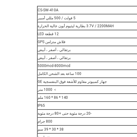
CS-SW-410A
5 فولت / 500 مللي أمبير
3.7V / 2200MAH بطارية ليثيوم أيون عالية الحرارة
12 قطعة LED
فلاش متزامن GPS
برتقالي ، أصفر ، أبيض
برتقالي ، أصفر ، أبيض
5000mcd-8000mcd
100 ساعة بعد الشحن الكامل
جهاز كمبيوتر مقاوم للأشعة فوق البنفسجية GE
＞ 1000 متر
140 * 86 * 160 ملم
IP65
-20 درجة مئوية حتى +80 درجة مئوية
800 جرام
38 * 30 * 39 سم