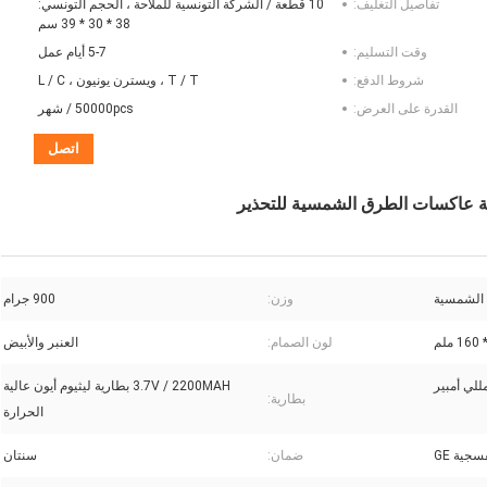
تفاصيل التغليف:
10 قطعة / الشركة التونسية للملاحة ، الحجم التونسي:
38 * 30 * 39 سم
وقت التسليم:
5-7 أيام عمل
شروط الدفع:
T / T ، ويسترن يونيون ، L / C
القدرة على العرض:
50000pcs / شهر
اتصل
 الشمسية
وزن:
900 جرام
لون الصمام:
العنبر والأبيض
3.7V / 2200MAH بطارية ليثيوم أيون عالية
بطارية:
الحرارة
جية GE
ضمان:
سنتان