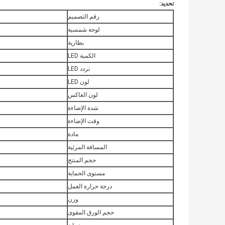
تحديد:
رقم التصميم
لوحة شمسية
بطارية
الكمية LED
تردد LED
لون LED
لون العاكس
شدة الإضاءة
وقت الإضاءة
مادة
المسافة المرئية
حجم المنتج
مستوى الحماية
درجة حرارة العمل
وزن
حجم الورق المقوى