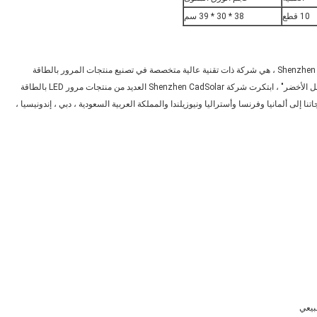
10 قطع
38 * 30 * 39 سم
شركة Shenzhen CadSolar Technology Co. ، Ltd ، الواقعة في مدينة Shenzhen ، هي شركة ذات تقنية عالية متخصصة في تصنيع منتجات المرور بالطاقة
الشمسية و LED.مع شعار "الابتكار التكنولوجي ، البيئة الصديقة ، المستقبل الأخضر" ، ابتكرت شركة Shenzhen CadSolar العديد من منتجات مرور LED بالطاقة
دير معظم منتجاتنا إلى ألمانيا وفرنسا وأستراليا ونيوزيلندا والمملكة العربية السعودية ، دبي ، إندونيسيا ،
بيعي