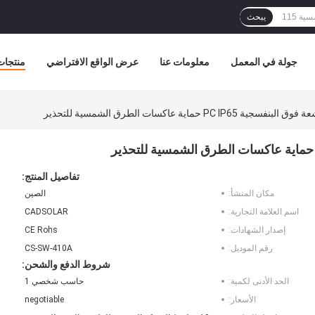
يبحث
جولة في المعمل
معلومات عنا
عرض الواقع الافتراضي
منتجات
PC I حماية عاكسات الطرق الشمسية للتحذير
تفاصيل المنتج:
مكان المنشأ:
الصين
اسم العلامة التجارية:
CADSOLAR
إصدار الشهادات:
CE Rohs
رقم الموديل:
CS-SW-410A
شروط الدفع والشحن:
الحد الأدنى لكمية:
حاسب شخصي 1
الأسعار:
negotiable