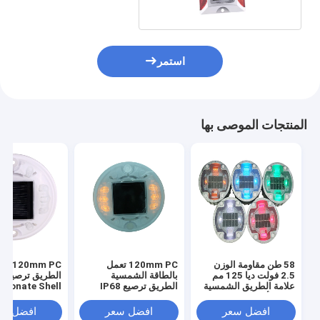
استمر
المنتجات الموصى بها
58 طن مقاومة الوزن
120mm PC تعمل
0mm PC
2.5 فولت ديا 125 مم
بالطاقة الشمسية
الطر
علامة الطريق الشمسية
الطريق ترصيع IP68
rbonate Shell
تحت الأرض للسلامة
8000mcd للسلامة
600MAH
المرورية والمناظر
المرورية
افضل سعر
افضل سعر
افضل سع
الطبيعية