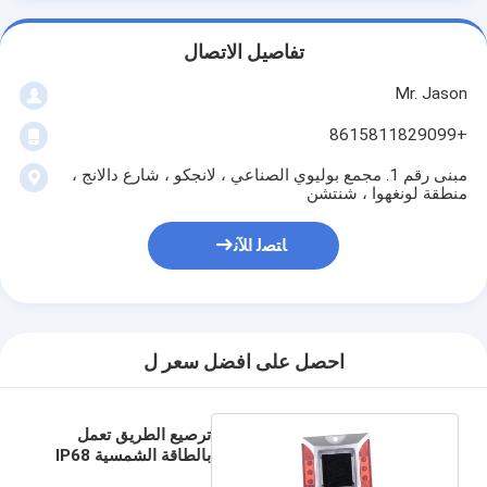
تفاصيل الاتصال
Mr. Jason
+8615811829099
مبنى رقم 1. مجمع بوليوي الصناعي ، لانجكو ، شارع دالانج ،
منطقة لونغهوا ، شنتشن
ﺎﺘﺼﻟ ﺍﻶﻧ
احصل على افضل سعر ل
ترصيع الطريق تعمل
بالطاقة الشمسية IP68