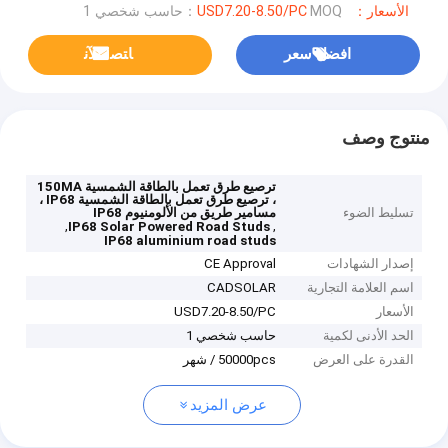
الأسعار：USD7.20-8.50/PC
MOQ：حاسب شخصي 1
افضل سعر
ﺎﺘﺼﻟ ﺍﻶﻧ
منتوج وصف
ترصيع طرق تعمل بالطاقة الشمسية 150MA
، ترصيع طرق تعمل بالطاقة الشمسية IP68 ،
تسليط الضوء
مسامير طريق من الألومنيوم IP68
,
,
IP68 Solar Powered Road Studs
IP68 aluminium road studs
إصدار الشهادات
CE Approval
اسم العلامة التجارية
CADSOLAR
الأسعار
USD7.20-8.50/PC
الحد الأدنى لكمية
حاسب شخصي 1
القدرة على العرض
50000pcs / شهر
عرض المزيد