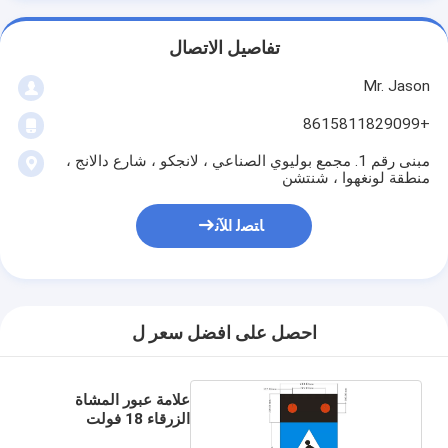
تفاصيل الاتصال
Mr. Jason
+8615811829099
مبنى رقم 1. مجمع بوليوي الصناعي ، لانجكو ، شارع دالانج ،
منطقة لونغهوا ، شنتشن
ﺎﺘﺼﻟ ﺍﻶﻧ
احصل على افضل سعر ل
علامة عبور المشاة
الزرقاء 18 فولت