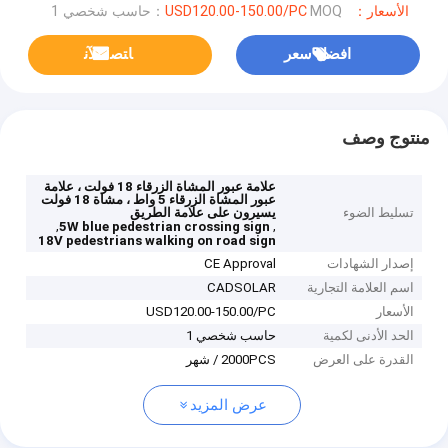
الأسعار：USD120.00-150.00/PC
MOQ：حاسب شخصي 1
افضل سعر
ﺎﺘﺼﻟ ﺍﻶﻧ
منتوج وصف
علامة عبور المشاة الزرقاء 18 فولت ، علامة
عبور المشاة الزرقاء 5 واط ، مشاة 18 فولت
تسليط الضوء
يسيرون على علامة الطريق
,
,
5W blue pedestrian crossing sign
18V pedestrians walking on road sign
إصدار الشهادات
CE Approval
اسم العلامة التجارية
CADSOLAR
الأسعار
USD120.00-150.00/PC
الحد الأدنى لكمية
حاسب شخصي 1
القدرة على العرض
2000PCS / شهر
عرض المزيد