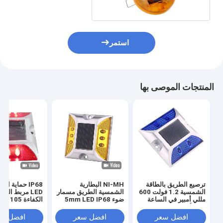
استمر
المنتجات الموصى بها
ترصيع الطريق بالطاقة
NI-MH البطارية
IP68 حماية ا
الشمسية 1.2 فولت 600
الشمسية الطريق مسمار
LED مربط الط
مللي أمبير في الساعة
ضوء 5mm LED IP68
الكفاءة 105 مم للتحذير
من الألومنيوم ، ترصيع
Proetect الشمسية
طريق عاكس أزرق
علامات الطرق
افضل سعر
افضل سعر
افضل سع