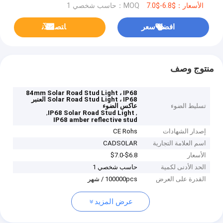
الأسعار：$6.8-$7.0
MOQ：حاسب شخصي 1
افضل سعر
ﺎﺘﺼﻟ ﺍﻶﻧ
منتوج وصف
84mm Solar Road Stud Light ، IP68
Solar Road Stud Light ، IP68 العنبر
تسليط الضوء
عاكس الضوء
,
,
IP68 Solar Road Stud Light
IP68 amber reflective stud
إصدار الشهادات
CE Rohs
اسم العلامة التجارية
CADSOLAR
الأسعار
$6.8-$7.0
الحد الأدنى لكمية
حاسب شخصي 1
القدرة على العرض
100000pcs / شهر
عرض المزيد