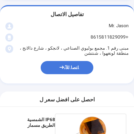
تفاصيل الاتصال
Mr. Jason
+8615811829099
مبنى رقم 1. مجمع بوليوي الصناعي ، لانجكو ، شارع دالانج ،
منطقة لونغهوا ، شنتشن
ﺎﺘﺼﻟ ﺍﻶﻧ
احصل على افضل سعر ل
IP68 الشمسية
الطريق مسمار
الخفيفة